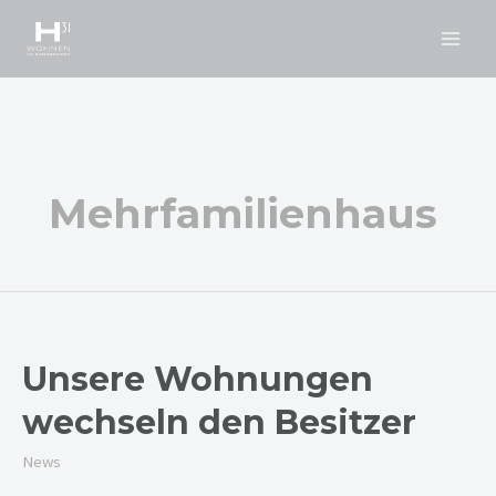
Zum
Inhalt
Main
springen
Men
Mehrfamilienhaus
Unsere Wohnungen
wechseln den Besitzer
News